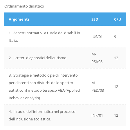
Ordinamento didattico
Argomenti
SSD
CFU
1. Aspetti normativi a tutela dei disabili in
IUS/01
9
Italia.
M-
2. I criteri diagnostici dell’autismo.
12
PSI/08
3. Strategie e metodologie di intervento
per discenti con disturbi dello spettro
M-
12
autistico: il metodo terapico ABA (Applied
PED/03
Behavior Analysis).
4. Il ruolo dell’informatica nel processo
INF/01
12
dell’inclusione scolastica.