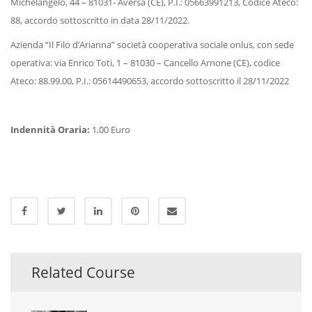
Michelangelo, 44 – 81031- Aversa (CE), P.I.: 05663991213, Codice Ateco:
88, accordo sottoscritto in data 28/11/2022.
Azienda “Il Filo d’Arianna” società cooperativa sociale onlus, con sede
operativa: via Enrico Toti, 1 – 81030 – Cancello Arnone (CE), codice
Ateco: 88.99.00, P.I.: 05614490653, accordo sottoscritto il 28/11/2022
Indennità Oraria:
1,00 Euro
Related Course