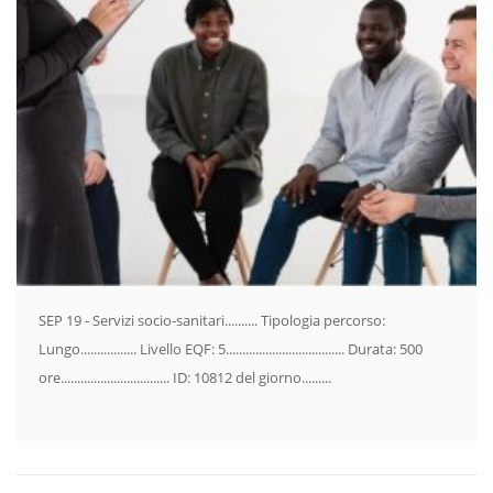
SEP 19 - Servizi socio-sanitari.......... Tipologia percorso:
Lungo................. Livello EQF: 5.................................... Durata: 500
ore................................. ID: 10812 del giorno.........