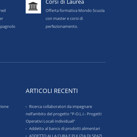
Corsi di Laurea
neil
Offerta formativa Mondo Scuola
er
con master e corsi di
o Spagnolo
perfezionamento.
ARTICOLI RECENTI
zione
Ricerca collaboratori da impegnare
nell’ambito del progetto “P-O.L.I.- Progetti
Operativi Locali Individuali”
Addetto al banco di prodotti alimentari
ADDETTO ALLA CURA E PULIZIA DI SPAZI