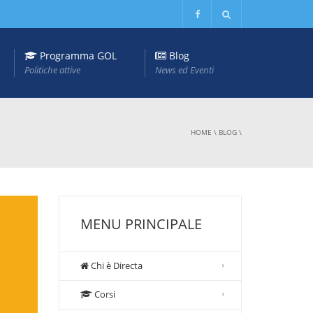
Programma GOL
Blog
Politiche attive
News ed Eventi
HOME
\
BLOG
\
MENU PRINCIPALE
Chi è Directa
Corsi