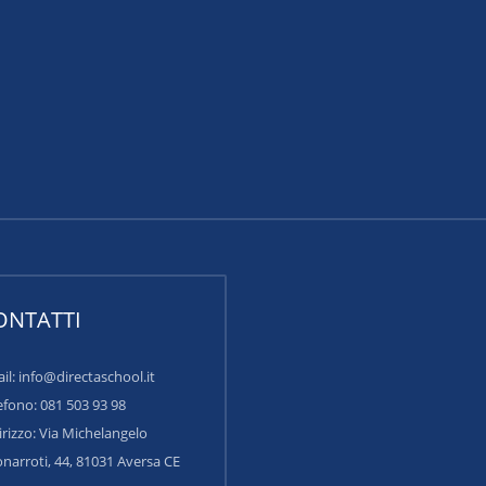
ONTATTI
il: info@directaschool.it
efono: 081 503 93 98
irizzo:
Via Michelangelo
narroti, 44, 81031 Aversa CE