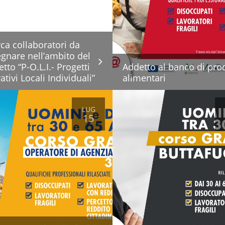
rca collaboratori da
gnare nell’ambito del
tto “P-O.L.I.- Progetti
Addetto al banco di prod
tivi Locali Individuali”
alimentari
LUG
15