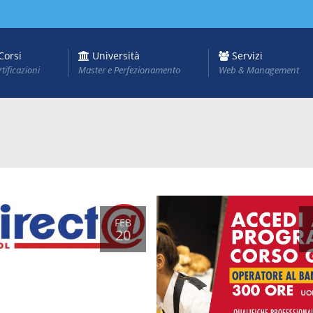
Corsi
Università
Servizi
rtificazioni
Master e Perfezionamento
Web & Management
FEB
20