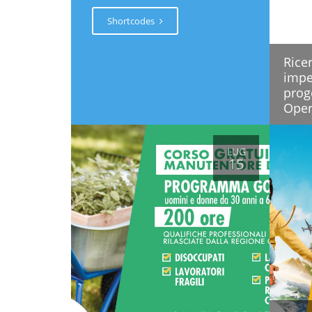
Shortcodes
Rice
impe
proge
Opera
LUG
15