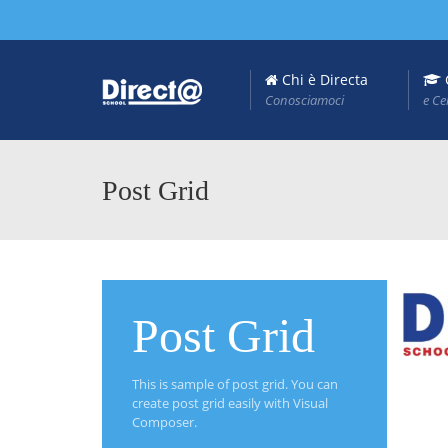
Chi è Directa
Conosciamoci
e Ce
Post Grid
Post Grid
This is sample of post grid. You can
create post grid easily with Visual
Composer.