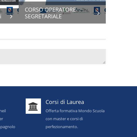
CORSO OPERATORE
i
SEGRETARIALE
Corsi di Laurea
neil
Offerta formativa Mondo Scuola
er
con master e corsi di
o Spagnolo
perfezionamento.