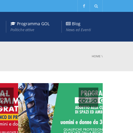
Programma GOL
Blog
Politiche attive
News ed Eventi
HOME
\
SET
SET
23
23