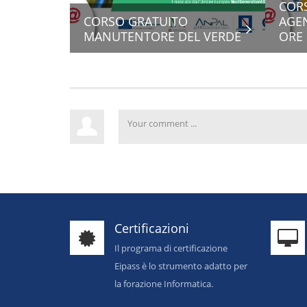
COR
CORSO GRATUITO
AGEN
MANUTENTORE DEL VERDE
ORE
Certificazioni
Il programa di certificazione
Eipass è lo strumento adatto per
la forazione Informatica.