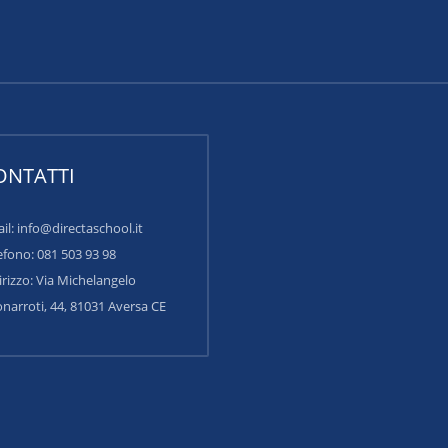
ONTATTI
il: info@directaschool.it
efono: 081 503 93 98
irizzo:
Via Michelangelo
narroti, 44, 81031 Aversa CE