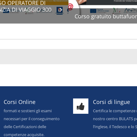
SO OPERATORE DI
ZIA DI VIAGGIO 300
Corso gratuito buttafuor
Corsi Online
Corsi di lingue
formati e sostieni gli esami
Certifica le competenze 
necessari per il conseguimento
nostro centro BULATS p
delle Certificazioni delle
l’Inglese, il Tedesco e l
competenze acquisite.