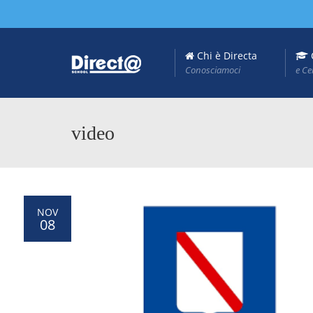
Chi è Directa
Conosciamoci
e Ce
video
NOV
08