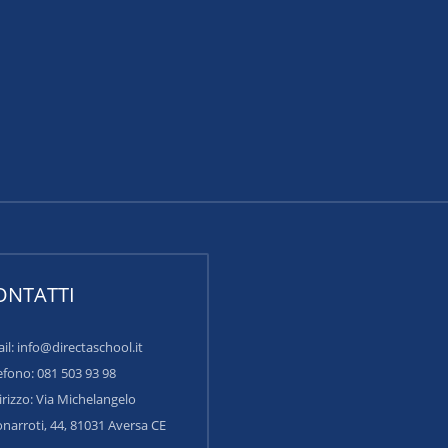
ONTATTI
il: info@directaschool.it
efono: 081 503 93 98
irizzo:
Via Michelangelo
narroti, 44, 81031 Aversa CE