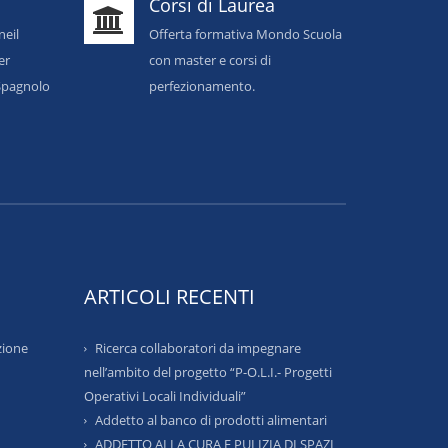
Corsi di Laurea
neil
Offerta formativa Mondo Scuola
er
con master e corsi di
o Spagnolo
perfezionamento.
ARTICOLI RECENTI
zione
Ricerca collaboratori da impegnare
nell’ambito del progetto “P-O.L.I.- Progetti
Operativi Locali Individuali”
Addetto al banco di prodotti alimentari
ADDETTO ALLA CURA E PULIZIA DI SPAZI