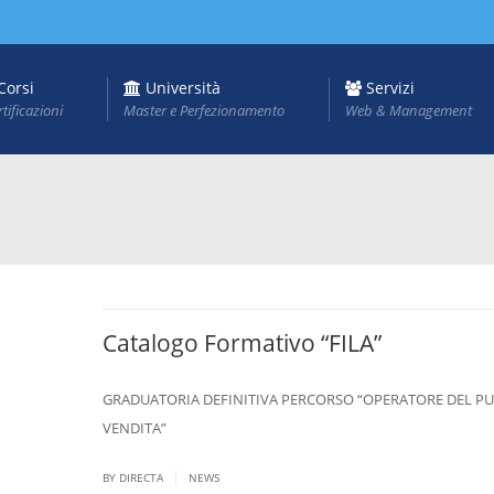
Corsi
Università
Servizi
rtificazioni
Master e Perfezionamento
Web & Management
Catalogo Formativo “FILA”
GRADUATORIA DEFINITIVA PERCORSO “OPERATORE DEL P
VENDITA”
|
BY DIRECTA
NEWS