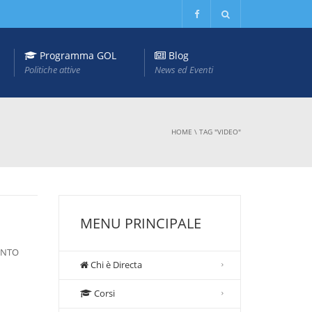
Programma GOL
Blog
Politiche attive
News ed Eventi
HOME
\
TAG "VIDEO"
MENU PRINCIPALE
UNTO
Chi è Directa
Corsi