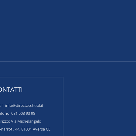
ONTATTI
il: info@directaschool.it
efono: 081 503 93 98
irizzo:
Via Michelangelo
narroti, 44, 81031 Aversa CE