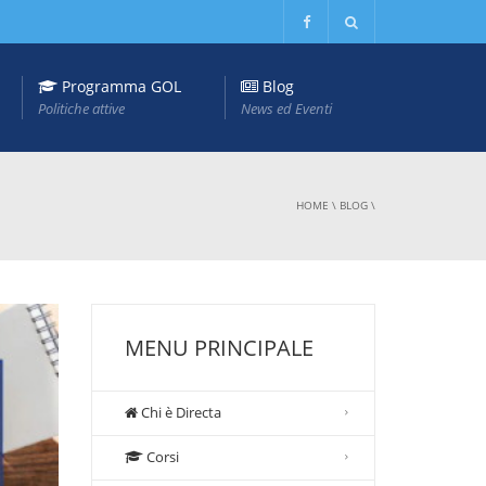
Programma GOL
Blog
Politiche attive
News ed Eventi
HOME
\
BLOG
\
MENU PRINCIPALE
Chi è Directa
Corsi