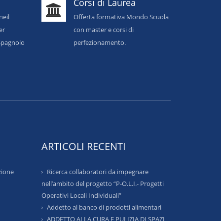
Corsi di Laurea
neil
Offerta formativa Mondo Scuola
er
con master e corsi di
o Spagnolo
perfezionamento.
ARTICOLI RECENTI
zione
Ricerca collaboratori da impegnare
nell’ambito del progetto “P-O.L.I.- Progetti
Operativi Locali Individuali”
Addetto al banco di prodotti alimentari
ADDETTO ALLA CURA E PULIZIA DI SPAZI