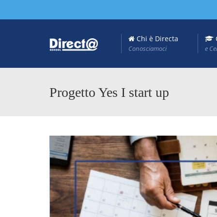
Chi è Directa
Conosciamoci
e Ce
Progetto Yes I start up