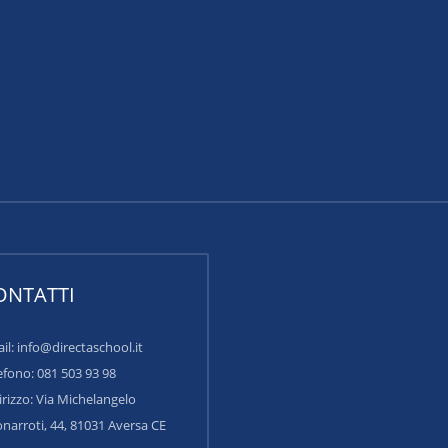
ONTATTI
il: info@directaschool.it
efono: 081 503 93 98
irizzo:
Via Michelangelo
narroti, 44, 81031 Aversa CE