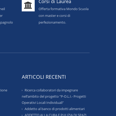
Corsi di Laurea
neil
Offerta formativa Mondo Scuola
er
con master e corsi di
o Spagnolo
perfezionamento.
ARTICOLI RECENTI
zione
Ricerca collaboratori da impegnare
nell’ambito del progetto “P-O.L.I.- Progetti
Operativi Locali Individuali”
Addetto al banco di prodotti alimentari
ADDETTO ALLA CURA E PULIZIA DI SPAZI