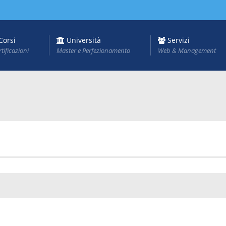
Corsi
Università
Servizi
rtificazioni
Master e Perfezionamento
Web & Management